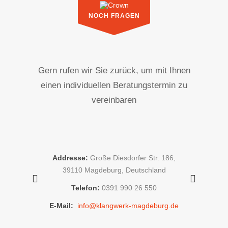
NOCH FRAGEN
Gern rufen wir Sie zurück, um mit Ihnen
einen individuellen Beratungstermin zu
vereinbaren
Addresse:
Große Diesdorfer Str. 186,
 39104
Addr
39110 Magdeburg, Deutschland
d
Telefon:
0391 990 26 550
50
T
E-Mail:
info@klangwerk-magdeburg.de
burg.de
E-Mail: