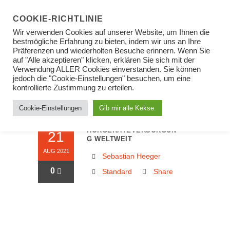
COOKIE-RICHTLINIE
Wir verwenden Cookies auf unserer Website, um Ihnen die
bestmögliche Erfahrung zu bieten, indem wir uns an Ihre
Präferenzen und wiederholten Besuche erinnern. Wenn Sie
auf "Alle akzeptieren" klicken, erklären Sie sich mit der
HÖRGERÄTEVERSOR
Verwendung ALLER Cookies einverstanden. Sie können
jedoch die "Cookie-Einstellungen" besuchen, um eine
GUNG TAG
kontrollierte Zustimmung zu erteilen.
Cookie-Einstellungen
Gib mir alle Kekse.
HÖRGERÄTEVERSORGUN
21
G WELTWEIT
AUG 2021
Sebastian Heeger
0
Standard
Share