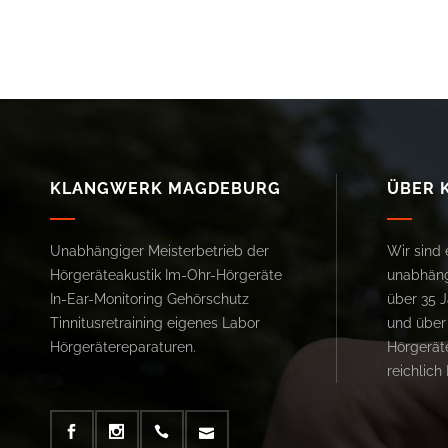
KLANGWERK MAGDEBURG
ÜBER 
Unabhängiger Meisterbetrieb der
Wir sind 
Hörgeräteakustik Im-Ohr-Hörgeräte
unabhäng
In-Ear-Monitoring Gehörschutz
über 35 
Tinnitusretraining eigenes Labor
und über
Hörgerätereparaturen.
Hörgeräte
reichlich