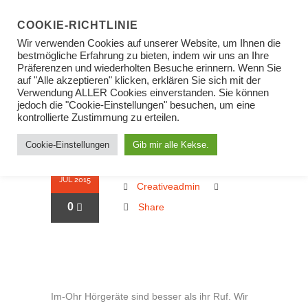
COOKIE-RICHTLINIE
Wir verwenden Cookies auf unserer Website, um Ihnen die
bestmögliche Erfahrung zu bieten, indem wir uns an Ihre
Präferenzen und wiederholten Besuche erinnern. Wenn Sie
auf "Alle akzeptieren" klicken, erklären Sie sich mit der
ARCHIVE
Verwendung ALLER Cookies einverstanden. Sie können
jedoch die "Cookie-Einstellungen" besuchen, um eine
kontrollierte Zustimmung zu erteilen.
Cookie-Einstellungen
Gib mir alle Kekse.
9 MYTHEN ÜBER IM-OHR-
27
GERÄTE
JUL 2015
Creativeadmin
0
Share
Im-Ohr Hörgeräte sind besser als ihr Ruf. Wir