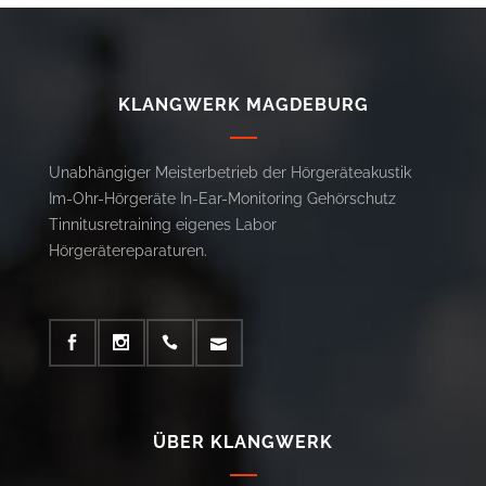
KLANGWERK MAGDEBURG
Unabhängiger Meisterbetrieb der Hörgeräteakustik
Im-Ohr-Hörgeräte In-Ear-Monitoring Gehörschutz
Tinnitusretraining eigenes Labor
Hörgerätereparaturen.
ÜBER KLANGWERK